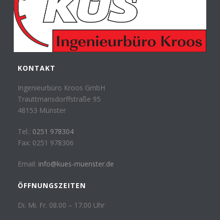
KONTAKT
Ingenieurbüro Kroos GmbH
Trauttmansdorffstraße 95
48153 Münster
Tel.:
0251 978304
Fax: 0251 978306
Email:
info@kues-muenster.de
ÖFFNUNGSZEITEN
Di. Mi. Fr. 08.00 – 17.00 Uhr