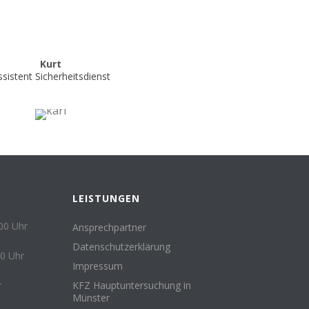
Kurt
ssistent Sicherheitsdienst
N
LEISTUNGEN
.00 Uhr
Ansprechpartner
Datenschutzerklärung
00 Uhr
Impressum
r
KFZ Hauptuntersuchung in
Münster