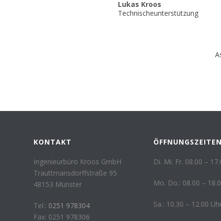
Lukas Kroos
Technischeunterstützung
A
KONTAKT
ÖFFNUNGSZEITE
Ingenieurbüro Kroos GmbH
Di. Mi. Fr. 08.00 – 17
Trauttmansdorffstraße 95
Mo. Do.: 08.00 – 18.
48153 Münster
Sa.: 10.30 – 12.00 Uh
Tel.:
0251 978304
Fax: 0251 978306