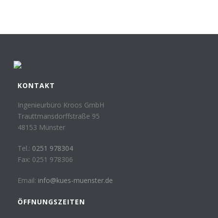
KONTAKT
Ingenieurbüro Kroos GmbH
Trauttmansdorffstraße 95
48153 Münster
Tel.:
0251 978304
Fax: 0251 978306
Email:
info@kues-muenster.de
ÖFFNUNGSZEITEN