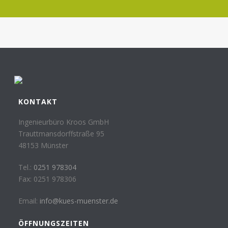
KONTAKT
Ingenieurbüro Kroos GmbH
Trauttmansdorffstraße 95
48153 Münster
Tel.:
0251 978304
Fax: 0251 978306
Email:
info@kues-muenster.de
ÖFFNUNGSZEITEN