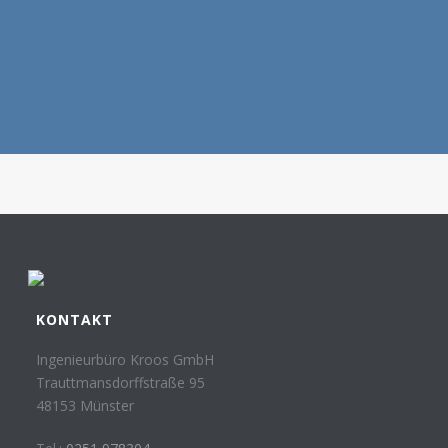
KONTAKT
Ingenieurbüro Kroos GmbH
Trauttmansdorffstraße 95
48153 Münster