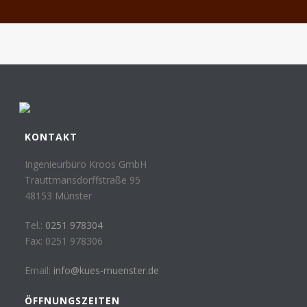
KONTAKT
Ingenieurbüro Kroos GmbH
Trauttmansdorffstraße 95
48153 Münster
Tel.:
0251 978304
Fax: 0251 978306
Email:
info@kues-muenster.de
ÖFFNUNGSZEITEN