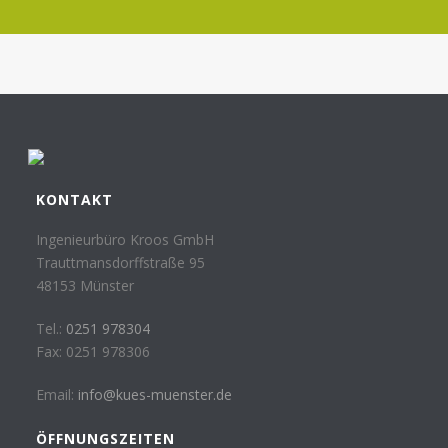
KONTAKT
Ingenieurbüro Kroos GmbH
Trauttmansdorffstraße 95
48153 Münster
Tel.:
0251 978304
Fax: 0251 978306
Email:
info@kues-muenster.de
ÖFFNUNGSZEITEN