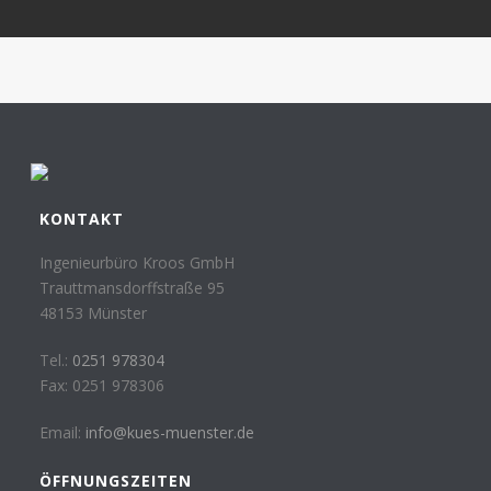
KONTAKT
Ingenieurbüro Kroos GmbH
Trauttmansdorffstraße 95
48153 Münster
Tel.:
0251 978304
Fax: 0251 978306
Email:
info@kues-muenster.de
ÖFFNUNGSZEITEN