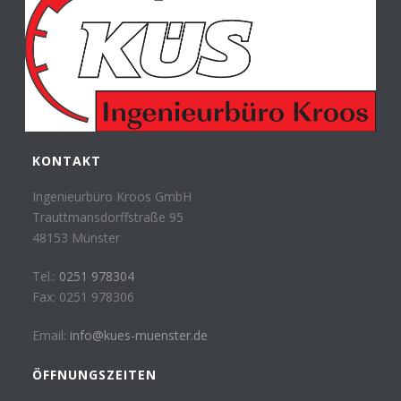
KONTAKT
Ingenieurbüro Kroos GmbH
Trauttmansdorffstraße 95
48153 Münster
Tel.:
0251 978304
Fax: 0251 978306
Email:
info@kues-muenster.de
ÖFFNUNGSZEITEN