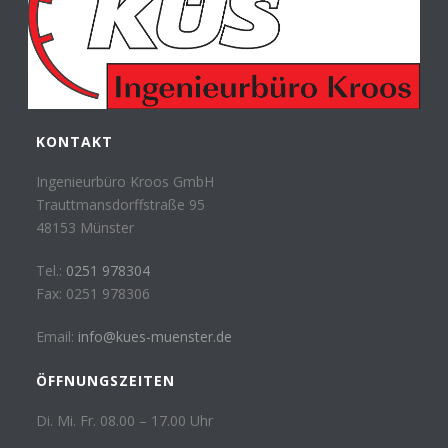
KONTAKT
Ingenieurbüro Kroos GmbH
Trauttmansdorffstraße 95
48153 Münster
Tel.:
0251 978304
Fax: 0251 978306
Email:
info@kues-muenster.de
ÖFFNUNGSZEITEN
Di. Mi. Fr. 08.00 – 17.00 Uhr