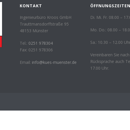
KONTAKT
ÖFFNUNGSZEITE
Ingenieurbüro Kroos GmbH
Di. Mi. Fr. 08.00 – 17
Trauttmansdorffstraße 95
Mo. Do.: 08.00 – 18.
48153 Münster
Sa.: 10.30 – 12.00 Uh
Tel.:
0251 978304
Fax: 0251 978306
Vereinbaren Sie nach
Rücksprache auch T
Email:
info@kues-muenster.de
17.00 Uhr.