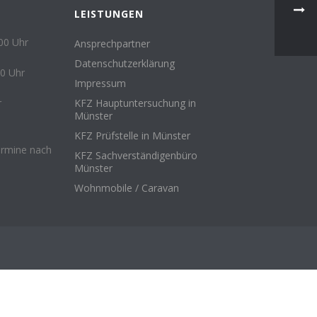
N
LEISTUNGEN
.00 Uhr
Ansprechpartner
Datenschutzerklärung
00 Uhr
Impressum
r
KFZ Hauptuntersuchung in
Münster
KFZ Prüfstelle in Münster
ermine nach
KFZ Sachverständigenbüro
Münster
Wohnmobile / Caravan