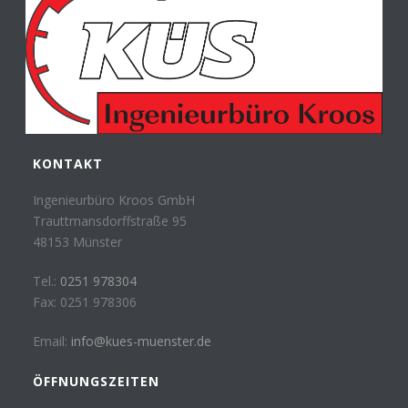
KONTAKT
Ingenieurbüro Kroos GmbH
Trauttmansdorffstraße 95
48153 Münster
Tel.:
0251 978304
Fax: 0251 978306
Email:
info@kues-muenster.de
ÖFFNUNGSZEITEN