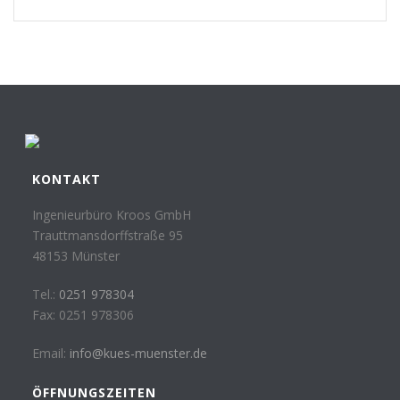
KONTAKT
Ingenieurbüro Kroos GmbH
Trauttmansdorffstraße 95
48153 Münster
Tel.:
0251 978304
Fax: 0251 978306
Email:
info@kues-muenster.de
ÖFFNUNGSZEITEN